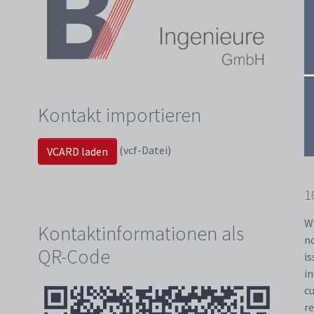
Kontakt importieren
(vcf-Datei)
VCARD laden
1
We
Kontaktinformationen als
no
QR-Code
is
i
c
r