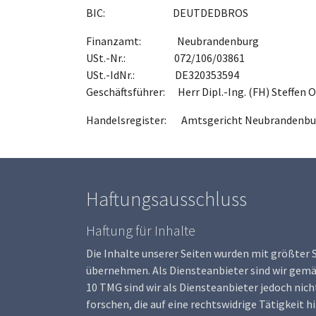
BIC: DEUTDEDBROS
Finanzamt: Neubrandenburg
USt.-Nr.: 072/106/03861
USt.-IdNr.: DE320353594
Geschäftsführer: Herr Dipl.-Ing. (FH) Steffen 
Handelsregister: Amtsgericht Neubrandenbu
Haftungsausschluss
Haftung für Inhalte
Die Inhalte unserer Seiten wurden mit größter S
übernehmen. Als Diensteanbieter sind wir gemäß
10 TMG sind wir als Diensteanbieter jedoch ni
forschen, die auf eine rechtswidrige Tätigkeit