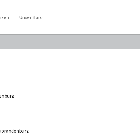
nzen
Unser Büro
nburg
eubrandenburg