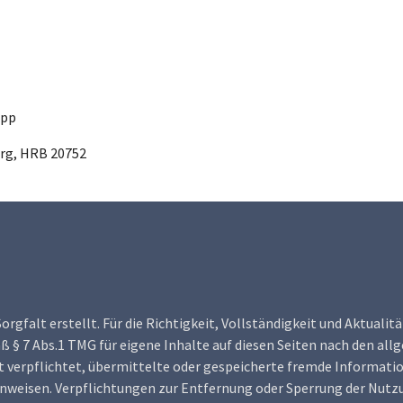
Opp
rg, HRB 20752
orgfalt erstellt. Für die Richtigkeit, Vollständigkeit und Aktuali
 § 7 Abs.1 TMG für eigene Inhalte auf diesen Seiten nach den all
cht verpflichtet, übermittelte oder gespeicherte fremde Informa
 hinweisen. Verpflichtungen zur Entfernung oder Sperrung der Nu