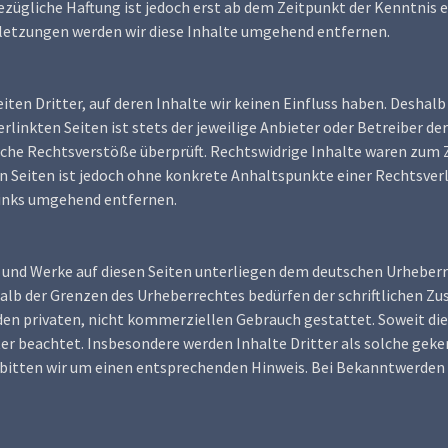
ezügliche Haftung ist jedoch erst ab dem Zeitpunkt der Kenntnis 
etzungen werden wir diese Inhalte umgehend entfernen.
ten Dritter, auf deren Inhalte wir keinen Einfluss haben. Deshalb
linkten Seiten ist stets der jeweilige Anbieter oder Betreiber der
che Rechtsverstöße überprüft. Rechtswidrige Inhalte waren zum Z
en Seiten ist jedoch ohne konkrete Anhaltspunkte einer Rechtsve
Links umgehend entfernen.
e und Werke auf diesen Seiten unterliegen dem deutschen Urheberr
alb der Grenzen des Urheberrechtes bedürfen der schriftlichen Zu
den privaten, nicht kommerziellen Gebrauch gestattet. Soweit die 
ter beachtet. Insbesondere werden Inhalte Dritter als solche geke
itten wir um einen entsprechenden Hinweis. Bei Bekanntwerden 